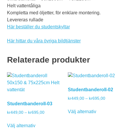
Helt vattentåliga
Kompletta med öljetter, för enklare montering.
Levereras rullade
Här beställer du studentskyltar
Här hittar du våra övriga bildtjänster
Relaterade produkter
Studentbanderoll-02
Prisintervall:
kr
449,00
–
kr
695,00
Studentbanderoll-03
kr449,00
Den
till
Välj alternativ
Prisintervall:
kr
449,00
–
kr
695,00
här
kr695,00
kr449,00
Den
produkten
till
Välj alternativ
här
har
kr695,00