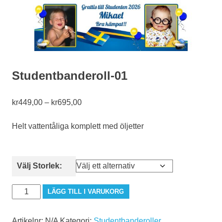
Studentbanderoll-01
Prisintervall:
kr
449,00
–
kr
695,00
kr449,00
till
Helt vattentåliga komplett med öljetter
kr695,00
Välj Storlek:
Studentbanderoll-
LÄGG TILL I VARUKORG
01
mängd
Artikelnr:
N/A
Kategori:
Studentbanderoller