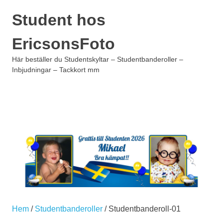
Hoppa
Student hos
till
innehåll
EricsonsFoto
Här beställer du Studentskyltar – Studentbanderoller –
Inbjudningar – Tackkort mm
MENY
Hem
/
Studentbanderoller
/ Studentbanderoll-01