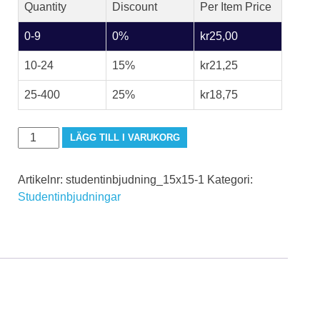
Quantity
Discount
Per Item Price
0-9
0%
kr
25,00
10-24
15%
kr
21,25
25-400
25%
kr
18,75
studentinbjudan_15x15-
LÄGG TILL I VARUKORG
1
mängd
Artikelnr:
studentinbjudning_15x15-1
Kategori:
Studentinbjudningar