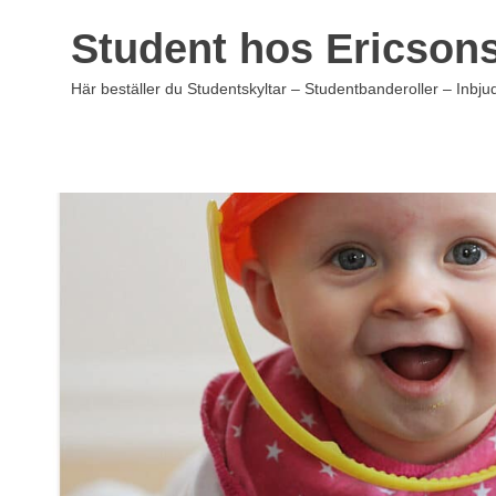
Hoppa
Student hos Ericson
till
innehåll
Här beställer du Studentskyltar – Studentbanderoller – Inbj