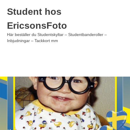
Hoppa
Student hos
till
innehåll
EricsonsFoto
Här beställer du Studentskyltar – Studentbanderoller –
Inbjudningar – Tackkort mm
MENY