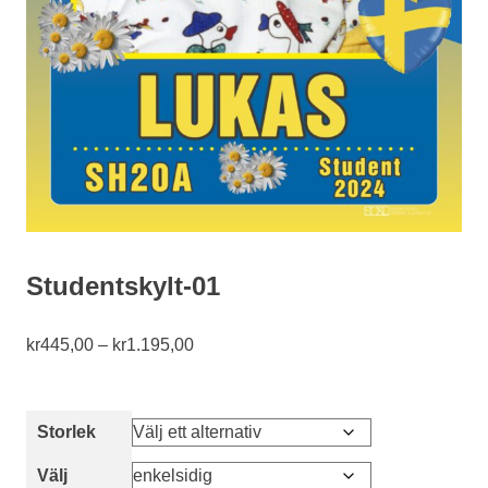
Studentskylt-01
Prisintervall:
kr
445,00
–
kr
1.195,00
kr445,00
till
kr1.195,00
Storlek
Välj