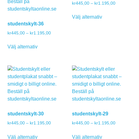
Prisintervall:
kr
445,00
–
kr
1.195,00
kr445,00
Den
till
Välj alternativ
här
kr1.195,00
studentskylt-36
produkten
Prisintervall:
kr
445,00
–
kr
1.195,00
har
kr445,00
Den
flera
till
Välj alternativ
här
varianter.
kr1.195,00
produkten
De
har
olika
flera
alternativen
varianter.
kan
De
väljas
olika
på
alternativen
produktsidan
kan
studentskylt-30
studentskylt-29
väljas
Prisintervall:
Prisintervall:
kr
445,00
–
kr
1.195,00
kr
445,00
–
kr
1.195,00
på
kr445,00
kr445,00
produktsidan
Den
Den
till
till
Välj alternativ
Välj alternativ