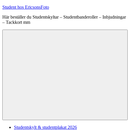
Hoppa
Student hos EricsonsFoto
till
Här beställer du Studentskyltar – Studentbanderoller – Inbjudningar
innehåll
– Tackkort mm
Meny
Studentskylt & studentplakat 2026