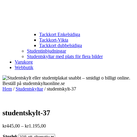
Tackkort Enkelsidiga
Tackkort-Vikta
Tackkort dubbelsidiga
Studentinbjudningar
Studentskyltar med plats för flera bilder
Varukorg
Webbutik
Hem
/
Studentskyltar
/ studentskylt-37
studentskylt-37
Prisintervall:
kr
445,00
–
kr
1.195,00
kr445,00
Storlek
till