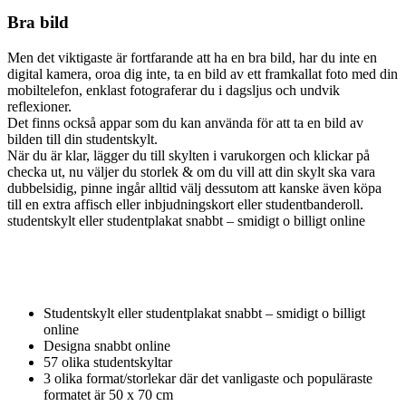
Bra bild
Men det viktigaste är fortfarande att ha en bra bild, har du inte en
digital kamera, oroa dig inte, ta en bild av ett framkallat foto med din
mobiltelefon, enklast fotograferar du i dagsljus och undvik
reflexioner.
Det finns också appar som du kan använda för att ta en bild av
bilden till din studentskylt.
När du är klar, lägger du till skylten i varukorgen och klickar på
checka ut, nu väljer du storlek & om du vill att din skylt ska vara
dubbelsidig, pinne ingår alltid välj dessutom att kanske även köpa
till en extra affisch eller inbjudningskort eller studentbanderoll.
studentskylt eller studentplakat snabbt – smidigt o billigt online
Studentskylt eller studentplakat snabbt – smidigt o billigt
online
Designa snabbt online
57 olika studentskyltar
3 olika format/storlekar där det vanligaste och populäraste
formatet är 50 x 70 cm