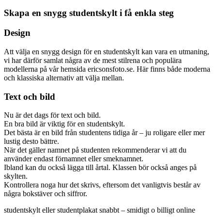
Skapa en snygg studentskylt i få enkla steg
Design
Att välja en snygg design för en studentskylt kan vara en utmaning,
vi har därför samlat några av de mest stilrena och populära
modellerna på vår hemsida ericsonsfoto.se. Här finns både moderna
och klassiska alternativ att välja mellan.
Text och bild
Nu är det dags för text och bild.
En bra bild är viktig för en studentskylt.
Det bästa är en bild från studentens tidiga år – ju roligare eller mer
lustig desto bättre.
När det gäller namnet på studenten rekommenderar vi att du
använder endast förnamnet eller smeknamnet.
Ibland kan du också lägga till årtal. Klassen bör också anges på
skylten.
Kontrollera noga hur det skrivs, eftersom det vanligtvis består av
några bokstäver och siffror.
studentskylt eller studentplakat snabbt – smidigt o billigt online