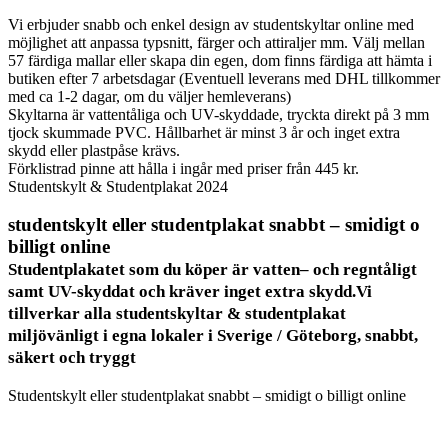
Vi erbjuder snabb och enkel design av studentskyltar online med
möjlighet att anpassa typsnitt, färger och attiraljer mm. Välj mellan
57 färdiga mallar eller skapa din egen, dom finns färdiga att hämta i
butiken efter 7 arbetsdagar (Eventuell leverans med DHL tillkommer
med ca 1-2 dagar, om du väljer hemleverans)
Skyltarna är vattentåliga och UV-skyddade, tryckta direkt på 3 mm
tjock skummade PVC. Hållbarhet är minst 3 år och inget extra
skydd eller plastpåse krävs.
Förklistrad pinne att hålla i ingår med priser från 445 kr.
Studentskylt & Studentplakat 2024
studentskylt eller studentplakat snabbt – smidigt o
billigt online
Studentplakatet som du köper är
vatten
– och
regntåligt
samt UV-skyddat och
kräver inget extra skydd
.
Vi
tillverkar alla studentskyltar & studentplakat
miljövänligt i egna lokaler i Sverige / Göteborg,
snabbt,
säkert och tryggt
Studentskylt eller studentplakat snabbt – smidigt o billigt online