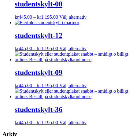
studentskylt-08
Prisintervall:
Den
kr
445,00
–
kr
1.195,00
Välj alternativ
kr445,00
här
till
produkten
kr1.195,00
har
studentskylt-12
flera
varianter.
Prisintervall:
Den
kr
445,00
–
kr
1.195,00
Välj alternativ
De
kr445,00
här
olika
till
produkten
alternativen
kr1.195,00
har
kan
flera
studentskylt-09
väljas
varianter.
på
De
produktsidan
Prisintervall:
Den
kr
445,00
–
kr
1.195,00
Välj alternativ
olika
kr445,00
här
alternativen
till
produkten
kan
kr1.195,00
har
väljas
flera
studentskylt-36
på
varianter.
produktsidan
De
Prisintervall:
Den
kr
445,00
–
kr
1.195,00
Välj alternativ
olika
kr445,00
här
alternativen
till
produkten
Arkiv
kan