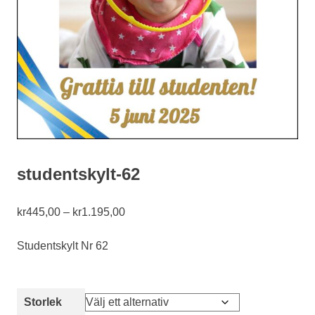
studentskylt-62
Prisintervall:
kr
445,00
–
kr
1.195,00
kr445,00
till
Studentskylt Nr 62
kr1.195,00
Storlek