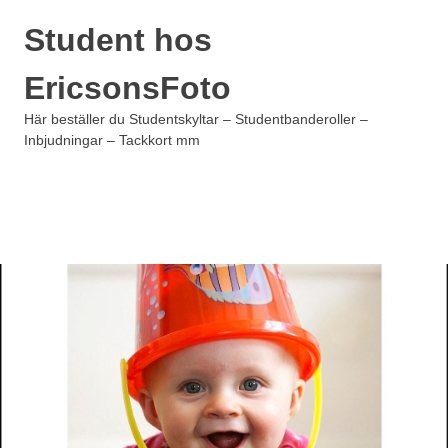
Hoppa
Student hos
till
innehåll
EricsonsFoto
Här beställer du Studentskyltar – Studentbanderoller –
Inbjudningar – Tackkort mm
MENY