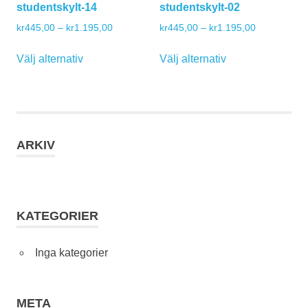
studentskylt-14
studentskylt-02
väljas
Prisintervall:
Prisintervall:
kr
445,00
–
kr
1.195,00
kr
445,00
–
kr
1.195,00
på
kr445,00
kr445,00
produktsidan
Den
Den
till
till
Välj alternativ
Välj alternativ
här
här
kr1.195,00
kr1.195,00
produkten
produkten
har
har
flera
flera
varianter.
varianter.
ARKIV
De
De
olika
olika
alternativen
alternativen
kan
kan
väljas
väljas
KATEGORIER
på
på
produktsidan
produktsidan
Inga kategorier
META