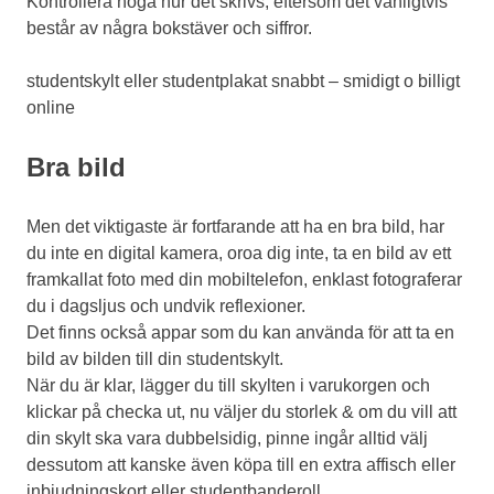
Kontrollera noga hur det skrivs, eftersom det vanligtvis
består av några bokstäver och siffror.
studentskylt eller studentplakat snabbt – smidigt o billigt
online
Bra bild
Men det viktigaste är fortfarande att ha en bra bild, har
du inte en digital kamera, oroa dig inte, ta en bild av ett
framkallat foto med din mobiltelefon, enklast fotograferar
du i dagsljus och undvik reflexioner.
Det finns också appar som du kan använda för att ta en
bild av bilden till din studentskylt.
När du är klar, lägger du till skylten i varukorgen och
klickar på checka ut, nu väljer du storlek & om du vill att
din skylt ska vara dubbelsidig, pinne ingår alltid välj
dessutom att kanske även köpa till en extra affisch eller
inbjudningskort eller studentbanderoll.