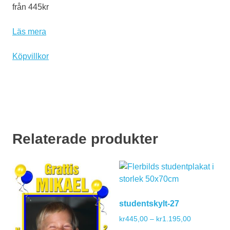
från 445kr
Läs mera
Köpvillkor
Relaterade produkter
studentskylt-27
Prisintervall:
kr
445,00
–
kr
1.195,00
kr445,00