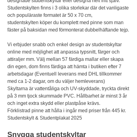
designade studentskyltar eller designa helt fritt själv.
Studentskylten finns i 3 olika storlekar där det vanligaste
och populäraste formatet är 50 x 70 cm,
studentskylten köper du komplett med pinne som man
fäster på baksidan med förmonterat dubbelhäftande tejp.
Vi erbjuder snabb och enkel design av studentskyltar
online med möjlighet att anpassa typsnitt, färger och
attiraljer mm. Välj mellan 57 färdiga mallar eller skapa
din egen, dom finns färdiga att hämta i butiken efter 7
arbetsdagar (Eventuell leverans med DHL tillkommer
med ca 1-2 dagar, om du väljer hemleverans)
Skyltarna är vattentåliga och UV-skyddade, tryckta direkt
på 3 mm tjock skummade PVC. Hållbarhet är minst 3 år
och inget extra skydd eller plastpåse krävs.
Förklistrad pinne att hålla i ingår med priser från 445 kr.
Studentskylt & Studentplakat 2025
Snygga studentskyltar